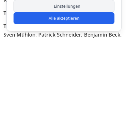
Einstellungen
Trainingsort:
Großwallstadt
Alle akzeptieren
Trainer
:
Sven Mühlon, Patrick Schneider, Benjamin Beck,
Christopher Bathon
Betreuer:
Carolin Fisch, Lena Hartlaub
Zurück zur Übersicht aller Mannschaften